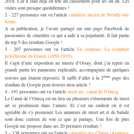
2018. Car il était déjà en tête du classement pour les un an. Les
visites sont presque quotidiennes !
2 - 227 personnes ont vu l'article
cimetière ancien de Neuilly-sur-
Seine
.
A sa publication, je l’avais partagé sur une page Facebook de
passionnés de cimetière ce qui a aidé à sa popularité. Il fait partie
du top 5 des résultats Google !
3 - 207 personnes ont vu l'article
En couleurs. La sculpture
polychrome en France (1850-1910)
.
Il s’agit d’une exposition au musée d’Orsay, dont j’ai repris en
grande partie les panneaux explicatifs, accompagnée de quelques
ème
œuvres qui étaient exposées. Il suffit d’aller à la 2
page des
résultats de Google pour trouver mon article !
4 - 191 personnes ont vu l'article
street art - canal de l'Ourcq
.
Le Canal de l’Ourcq est un lieu ou plusieurs évènements de street
art se produisent dans l’année. Et c’est un endroit où il est
agréable de s’y promener. Les amateurs de street art et de balade
sont donc curieux de voir ce que je partage. Une fois de plus
Google me propose dans ses 20 premiers résultats !
5 – 138 personnes ont vu l'article
cimetière des Chiens (Asnières-