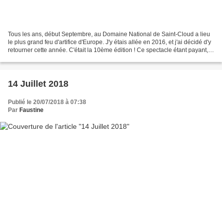
Tous les ans, début Septembre, au Domaine National de Saint-Cloud a lieu
le plus grand feu d'artifice d'Europe. J'y étais allée en 2016, et j'ai décidé d'y
retourner cette année. C'était la 10ème édition ! Ce spectacle étant payant,
je me rends sur le...
14 Juillet 2018
Publié le 20/07/2018 à 07:38
Par
Faustine