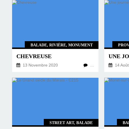
BALADE, RIVIÈRE, MONUMENT
PROV
CHEVREUSE
UNE J
13 Novembre 2020
…
14 Août
STREET ART, BALADE
BA