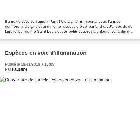
Il a neigé cette semaine à Paris ! C'était moins important que l'année
dernière, mais ça a quand même recouvert le sol par endroit. J'ai décidé de
faire le tour de l'île-Saint-Louis et des petits squares alentours. Le jardin de
l'hôtel de Sens, le square...
Espèces en voie d'illumination
Publié le 19/01/2019 à 13:05
Par
Faustine