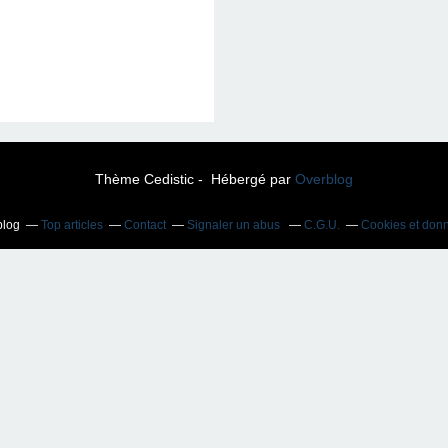
Thème Cedistic - Hébergé par
Overblog
blog
Top articles
Contact
Signaler un abus
C.G.U.
Cookies et don