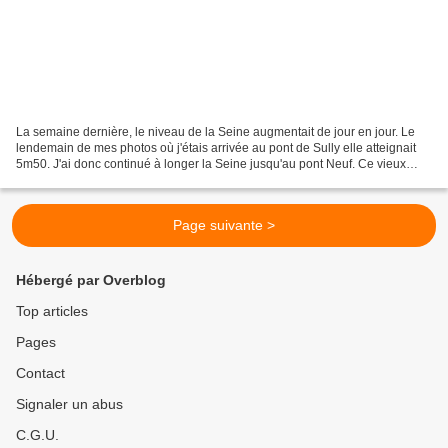
La semaine dernière, le niveau de la Seine augmentait de jour en jour. Le
lendemain de mes photos où j'étais arrivée au pont de Sully elle atteignait
5m50. J'ai donc continué à longer la Seine jusqu'au pont Neuf. Ce vieux
bâtiment qui se situe sous le...
Page suivante >
Hébergé par Overblog
Top articles
Pages
Contact
Signaler un abus
C.G.U.