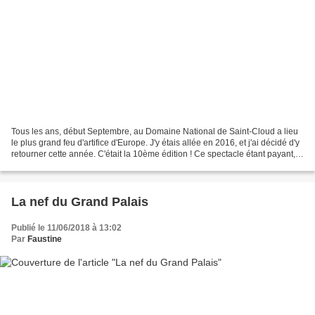
Tous les ans, début Septembre, au Domaine National de Saint-Cloud a lieu
le plus grand feu d'artifice d'Europe. J'y étais allée en 2016, et j'ai décidé d'y
retourner cette année. C'était la 10ème édition ! Ce spectacle étant payant,
je me rends sur le...
La nef du Grand Palais
Publié le 11/06/2018 à 13:02
Par
Faustine