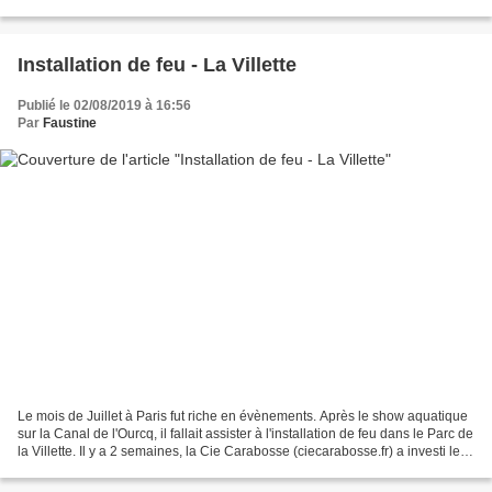
illuminé le jardin, à l'aide...
Installation de feu - La Villette
Publié le 02/08/2019 à 16:56
Par
Faustine
Le mois de Juillet à Paris fut riche en évènements. Après le show aquatique
sur la Canal de l'Ourcq, il fallait assister à l'installation de feu dans le Parc de
la Villette. Il y a 2 semaines, la Cie Carabosse (ciecarabosse.fr) a investi les
prairies...