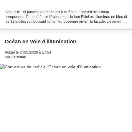
Depuis le 1er janvier, la France est à la tête du Conseil de l'Union
européenne. Pour célébrer l'évènement, la tour Eiffel est illuminée en bleu et
les 12 étoiles symbolisant l'union européenne ornent la façade. L'évènement
se finit le 31 Janvier. Je...
Océan en voie d'illumination
Publié le 24/01/2020 à 17:54
Par
Faustine