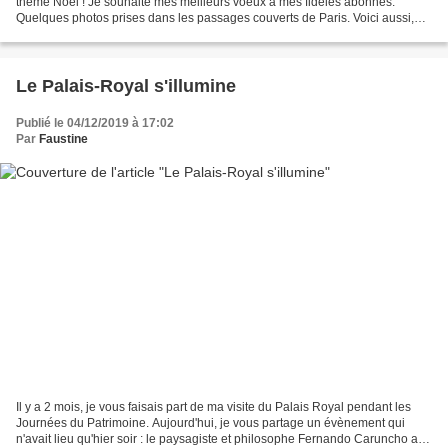
thème Noël ! Je souhaite mes meilleurs voeux à mes fidèles abonnés.
Quelques photos prises dans les passages couverts de Paris. Voici aussi,
les photos d'une belle crèche andalouse...
Le Palais-Royal s'illumine
Publié le 04/12/2019 à 17:02
Par
Faustine
Il y a 2 mois, je vous faisais part de ma visite du Palais Royal pendant les
Journées du Patrimoine. Aujourd'hui, je vous partage un évènement qui
n'avait lieu qu'hier soir : le paysagiste et philosophe Fernando Caruncho a