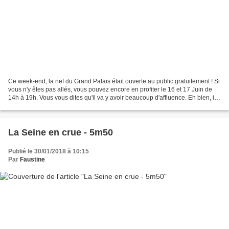
Ce week-end, la nef du Grand Palais était ouverte au public gratuitement ! Si
vous n'y êtes pas allés, vous pouvez encore en profiter le 16 et 17 Juin de
14h à 19h. Vous vous dites qu'il va y avoir beaucoup d'affluence. Eh bien, il
faut choisir le bon...
La Seine en crue - 5m50
Publié le 30/01/2018 à 10:15
Par
Faustine