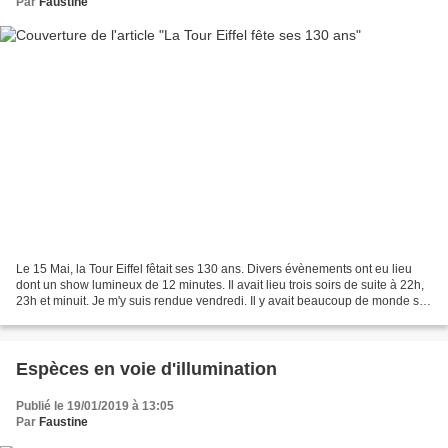
Par
Faustine
Le 15 Mai, la Tour Eiffel fêtait ses 130 ans. Divers évènements ont eu lieu
dont un show lumineux de 12 minutes. Il avait lieu trois soirs de suite à 22h,
23h et minuit. Je m'y suis rendue vendredi. Il y avait beaucoup de monde sur
l'esplanade du Trocadéro....
Espèces en voie d'illumination
Publié le 19/01/2019 à 13:05
Par
Faustine