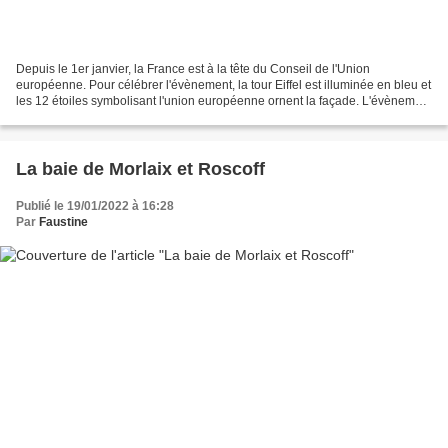
Depuis le 1er janvier, la France est à la tête du Conseil de l'Union
européenne. Pour célébrer l'évènement, la tour Eiffel est illuminée en bleu et
les 12 étoiles symbolisant l'union européenne ornent la façade. L'évènement
se finit le 31 Janvier. Je...
La baie de Morlaix et Roscoff
Publié le 19/01/2022 à 16:28
Par
Faustine