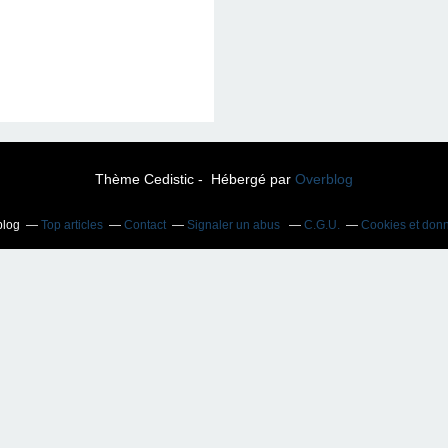
Thème Cedistic - Hébergé par
Overblog
blog
Top articles
Contact
Signaler un abus
C.G.U.
Cookies et don