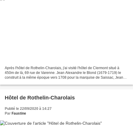
Après l'hôtel de Rothelin-Charolais, j'ai visité l'hôtel de Clermont situé à
450m de là, 69 rue de Varenne. Jean Alexandre le Blond (1679-1719) le
construit à la même époque vers 1708 pour la marquise de Saissac, Jeanne
Thérèse d'Albert de Luynes (1680-1756)....
Hôtel de Rothelin-Charolais
Publié le 22/09/2020 à 14:27
Par
Faustine