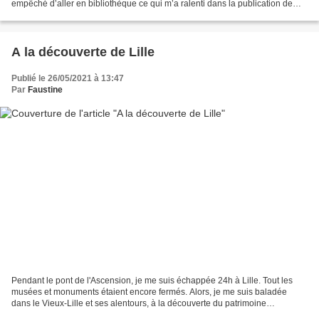
empêché d’aller en bibliothèque ce qui m’a ralenti dans la publication de
mes articles. Mais, l’année...
A la découverte de Lille
Publié le 26/05/2021 à 13:47
Par
Faustine
Pendant le pont de l'Ascension, je me suis échappée 24h à Lille. Tout les
musées et monuments étaient encore fermés. Alors, je me suis baladée
dans le Vieux-Lille et ses alentours, à la découverte du patrimoine
architectural très varié. J'étais partie...