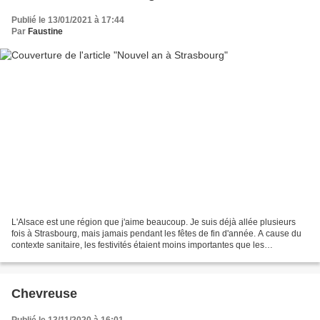
Publié le 13/01/2021 à 17:44
Par
Faustine
L'Alsace est une région que j'aime beaucoup. Je suis déjà allée plusieurs
fois à Strasbourg, mais jamais pendant les fêtes de fin d'année. A cause du
contexte sanitaire, les festivités étaient moins importantes que les
précédentes années. Mais ça ne m'a...
Chevreuse