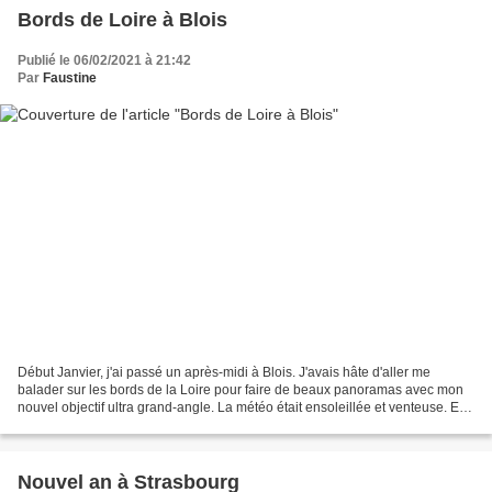
Bords de Loire à Blois
Publié le 06/02/2021 à 21:42
Par
Faustine
Début Janvier, j'ai passé un après-midi à Blois. J'avais hâte d'aller me
balader sur les bords de la Loire pour faire de beaux panoramas avec mon
nouvel objectif ultra grand-angle. La météo était ensoleillée et venteuse. En
traversant la Loire, j'ai fait...
Nouvel an à Strasbourg