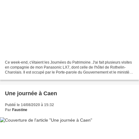
Ce week-end, c'étaient les Journées du Patrimoine. J'ai fait plusieurs visites
en compagnie de mon Panasonic LX7, dont celle de l'hôtel de Rothelin-
Charolais. Il est occupé par le Porte-parole du Gouvernement et le ministère
de la Transformation et de...
Une journée à Caen
Publié le 14/08/2020 à 15:32
Par
Faustine