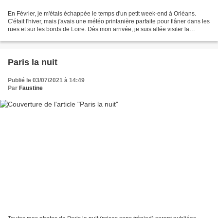
En Février, je m'étais échappée le temps d'un petit week-end à Orléans.
C'était l'hiver, mais j'avais une météo printanière parfaite pour flâner dans les
rues et sur les bords de Loire. Dès mon arrivée, je suis allée visiter la
cathédrale Sainte-Croix...
Paris la nuit
Publié le 03/07/2021 à 14:49
Par
Faustine