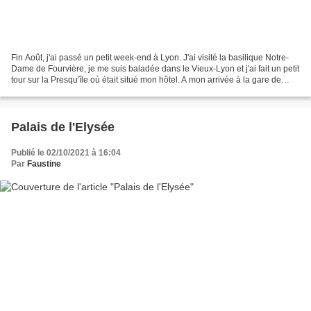
Fin Août, j'ai passé un petit week-end à Lyon. J'ai visité la basilique Notre-
Dame de Fourvière, je me suis baladée dans le Vieux-Lyon et j'ai fait un petit
tour sur la Presqu'île où était situé mon hôtel. A mon arrivée à la gare de
Lyon Part-Dieu, j'ai...
Palais de l'Elysée
Publié le 02/10/2021 à 16:04
Par
Faustine