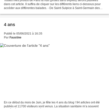
Toutes mes photos de Paris la nuit (prises sans trépied) seront publiées
dans cet article. Il suffira de cliquer sur les différents liens ci-dessous pour
accéder aux différentes balades. - De Saint-Sulpice à Saint-Germain des
Prés 06/2021 - Du quai de...
4 ans
Publié le 05/06/2021 à 16:35
Par
Faustine
En ce début du mois de Juin, je fête les 4 ans du blog ! 94 articles ont été
publiés et 11700 visiteurs sont venus. La situation sanitaire m’a souvent